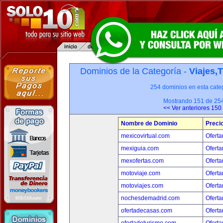
Dominios de la Categoría -
Viajes,
254 dominios en esta categ
Mostrando 151 de 25
<< Ver anteriores 150
Nombre de Dominio
Preci
mexicovirtual.com
Oferta
mexiguia.com
Oferta
mexofertas.com
Oferta
motoviaje.com
Oferta
motoviajes.com
Oferta
nochesdemadrid.com
Oferta
ofertadecasas.com
Oferta