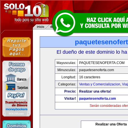
paquetesenofer
El dueño de este dominio lo ha
Mayusculas:
PAQUETESENOFERTA.COM
Minusculas:
paquetesenoferta.com
Longitud:
16 caracteres
Categorias:
Ventas y Comercializacion
,
Via
Precio:
Realizar una oferta!
Visitar!
paquetesenoferta.com
Serán consideradas ofer
Realizar una Oferta