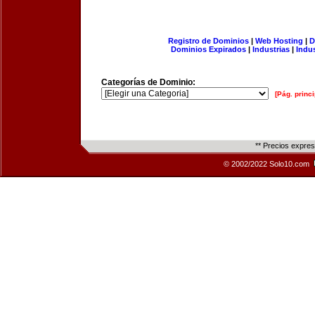
Registro de Dominios
|
Web Hosting
|
D
Dominios Expirados
|
Industrias
|
Indu
Categorías de Dominio:
[Pág. princi
** Precios expre
© 2002/2022 Solo10.com