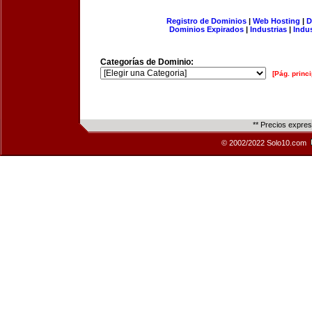
Registro de Dominios
|
Web Hosting
|
D
Dominios Expirados
|
Industrias
|
Indu
Categorías de Dominio:
[Pág. princi
** Precios expre
© 2002/2022 Solo10.com