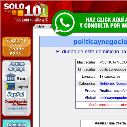
politicaynegoci
El dueño de este dominio lo ha
Mayusculas:
POLITICAYNEGO
Minusculas:
politicaynegocio
Longitud:
17 caracteres
Categorias:
Gobierno
,
Negoci
Precio:
Realizar una ofer
Visitar!
politicaynegoci
Serán consideradas ofer
Realizar una Oferta