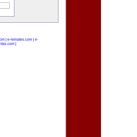
com
|
e-remates.com
|
e-
ntas.com
|