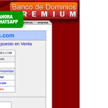
s.com
 puesto en Venta
NES.COM
com
 Hospedaje
ta!
s.com
tas