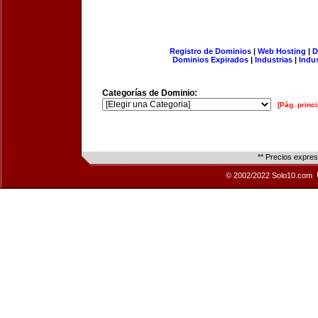
Registro de Dominios
|
Web Hosting
|
D
Dominios Expirados
|
Industrias
|
Indu
Categorías de Dominio:
[Pág. princi
** Precios expre
© 2002/2022 Solo10.com