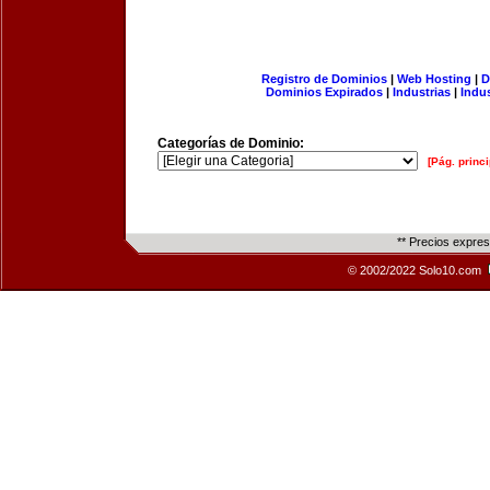
Registro de Dominios
|
Web Hosting
|
D
Dominios Expirados
|
Industrias
|
Indu
Categorías de Dominio:
[Pág. princi
** Precios expre
© 2002/2022 Solo10.com