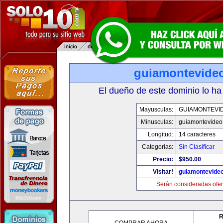
guiamontevide
El dueño de este dominio lo ha
Mayusculas:
GUIAMONTEVI
Minusculas:
guiamontevideo
Longitud:
14 caracteres
Categorias:
Sin Clasificar
Precio:
$950.00
Visitar!
guiamontevide
Serán consideradas ofer
R