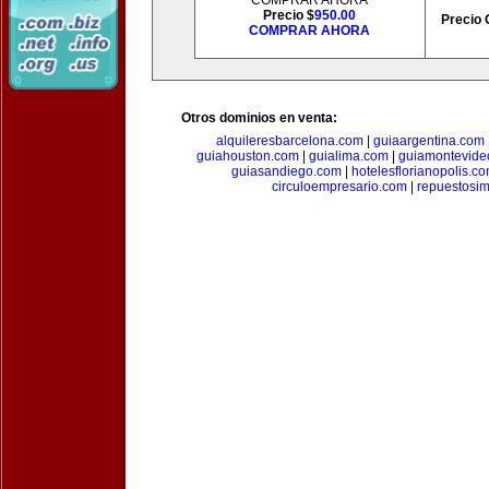
COMPRAR AHORA
Precio $
950.00
Precio 
COMPRAR AHORA
Otros dominios en venta:
alquileresbarcelona.com
|
guiaargentina.com
guiahouston.com
|
guialima.com
|
guiamontevide
guiasandiego.com
|
hotelesflorianopolis.c
circuloempresario.com
|
repuestosi