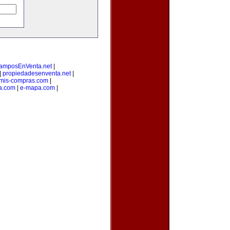
amposEnVenta.net
|
|
propiedadesenventa.net
|
mis-compras.com
|
a.com
|
e-mapa.com
|