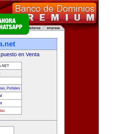
a.net
 puesto en Venta
.NET
t
ias
,
Portales
a!
t
tas