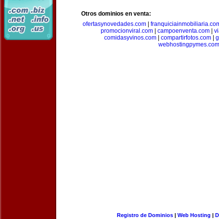
Otros dominios en venta:
ofertasynovedades.com
|
franquiciainmobiliaria.co
promocionviral.com
|
campoenventa.com
|
v
comidasyvinos.com
|
compartirfotos.com
|
g
webhostingpymes.co
Registro de Dominios
|
Web Hosting
|
D