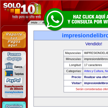
impresiondelibr
Vendido!
Mayusculas:
IMPRESIONDELI
Minusculas:
impresiondelibro
Longitud:
17 caracteres
Categorias:
Artes y Cultura
,
Ne
Precio:
Realizar una ofer
Visitar!
impresiondelibr
Serán consideradas ofer