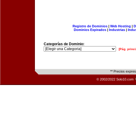
Registro de Dominios
|
Web Hosting
|
D
Dominios Expirados
|
Industrias
|
Indu
Categorías de Dominio:
[Pág. princi
** Precios expre
© 2002/2022 Solo10.com