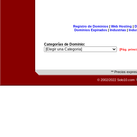
Registro de Dominios
|
Web Hosting
|
D
Dominios Expirados
|
Industrias
|
Indu
Categorías de Dominio:
[Pág. princi
** Precios expre
© 2002/2022 Solo10.com