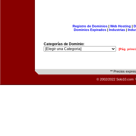
Registro de Dominios
|
Web Hosting
|
D
Dominios Expirados
|
Industrias
|
Indu
Categorías de Dominio:
[Pág. princi
** Precios expre
© 2002/2022 Solo10.com