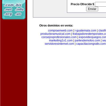
Precio Ofrecido $
Otros dominios en venta:
compraenweb.com
|
i-guatemala.com
|
clasi
productoramusical.com
|
trabajadorestemporales.
consejosprofesionales.com
|
expovideojuegos.co
marketing1x1.com
|
partesdemotos.com
|
se
servidoresinternet.com
|
capacitaciongratis.com