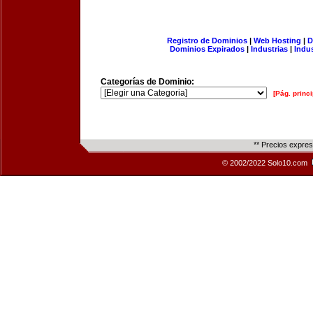
Registro de Dominios
|
Web Hosting
|
D
Dominios Expirados
|
Industrias
|
Indu
Categorías de Dominio:
[Pág. princi
** Precios expre
© 2002/2022 Solo10.com