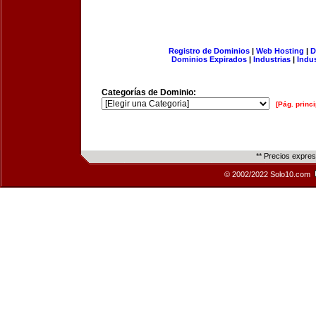
Registro de Dominios
|
Web Hosting
|
D
Dominios Expirados
|
Industrias
|
Indu
Categorías de Dominio:
[Pág. princi
** Precios expre
© 2002/2022 Solo10.com