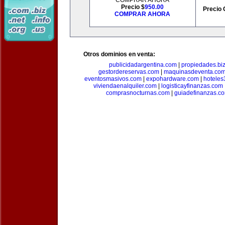
COMPRAR AHORA
Precio $
950.00
Precio 
COMPRAR AHORA
Otros dominios en venta:
publicidadargentina.com
|
propiedades.bi
gestordereservas.com
|
maquinasdeventa.co
eventosmasivos.com
|
expohardware.com
|
hotele
viviendaenalquiler.com
|
logisticayfinanzas.com
comprasnocturnas.com
|
guiadefinanzas.c