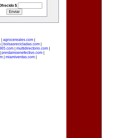
Ofrecido $
z
|
agrocereales.com
|
m
|
bolsasrecicladas.com
|
s365.com
|
multidirectorio.com
|
|
prestamoenefectivo.com
|
om
|
miamiventas.com
|