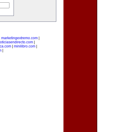
|
marketingextremo.com
|
oticiasendirecto.com
|
ica.com
|
minilibro.com
|
m
|