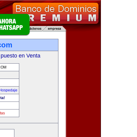
.com
 puesto en Venta
COM
 Hospedaje
ta!
m
tas