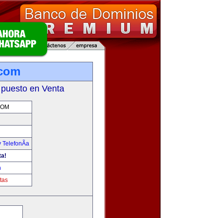
.com
 puesto en Venta
COM
 TelefonÃ­a
ta!
m
tas