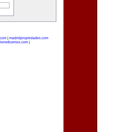
.com
|
madridpropiedades.com
moneticemos.com
|