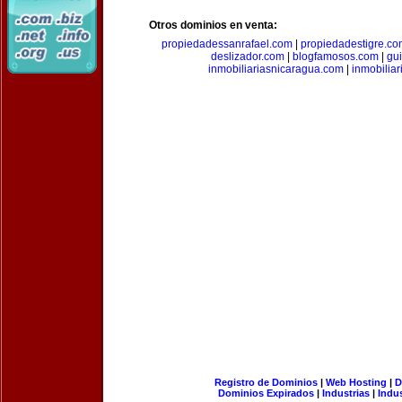
Otros dominios en venta:
propiedadessanrafael.com
|
propiedadestigre.c
deslizador.com
|
blogfamosos.com
|
gu
inmobiliariasnicaragua.com
|
inmobilia
Registro de Dominios
|
Web Hosting
|
D
Dominios Expirados
|
Industrias
|
Indu