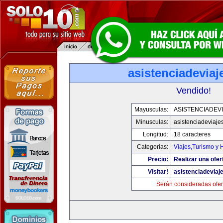
asistenciadevia
Vendido!
Mayusculas:
ASISTENCIADEV
Minusculas:
asistenciadeviaje
Longitud:
18 caracteres
Categorias:
Viajes,Turismo y
Precio:
Realizar una ofer
Visitar!
asistenciadeviaj
Serán consideradas ofer