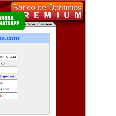
jes.com
IAJES.COM
s.com
 Hospedaje
ta!
es.com
tas