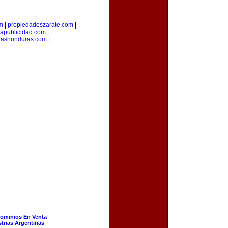
om
|
propiedadeszarate.com
|
iapublicidad.com
|
riashonduras.com
|
ominios En Venta
strias Argentinas