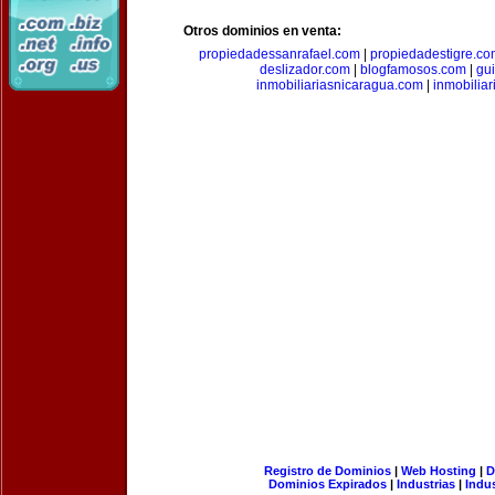
Otros dominios en venta:
propiedadessanrafael.com
|
propiedadestigre.c
deslizador.com
|
blogfamosos.com
|
gu
inmobiliariasnicaragua.com
|
inmobilia
Registro de Dominios
|
Web Hosting
|
D
Dominios Expirados
|
Industrias
|
Indu