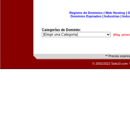
Registro de Dominios
|
Web Hosting
|
D
Dominios Expirados
|
Industrias
|
Indu
Categorías de Dominio:
[Pág. princi
** Precios expre
© 2002/2022 Solo10.com