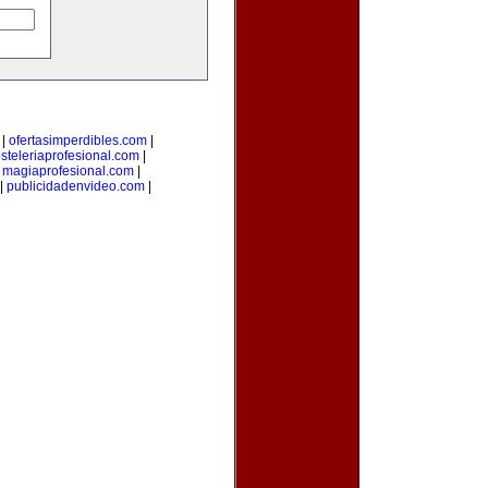
|
ofertasimperdibles.com
|
steleriaprofesional.com
|
|
magiaprofesional.com
|
|
publicidadenvideo.com
|