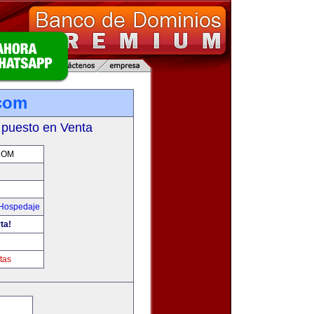
com
 puesto en Venta
COM
 Hospedaje
ta!
m
tas