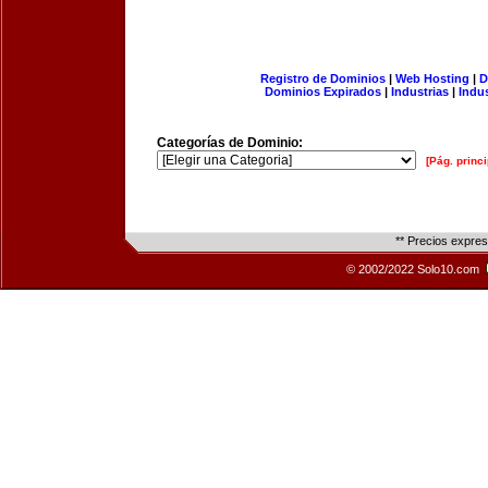
Registro de Dominios
|
Web Hosting
|
D
Dominios Expirados
|
Industrias
|
Indu
Categorías de Dominio:
[Pág. princi
** Precios expre
© 2002/2022 Solo10.com