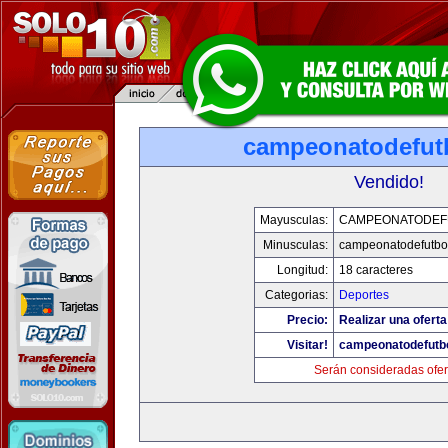
campeonatodefut
Vendido!
Mayusculas:
CAMPEONATODEF
Minusculas:
campeonatodefutbo
Longitud:
18 caracteres
Categorias:
Deportes
Precio:
Realizar una oferta
Visitar!
campeonatodefutb
Serán consideradas ofer