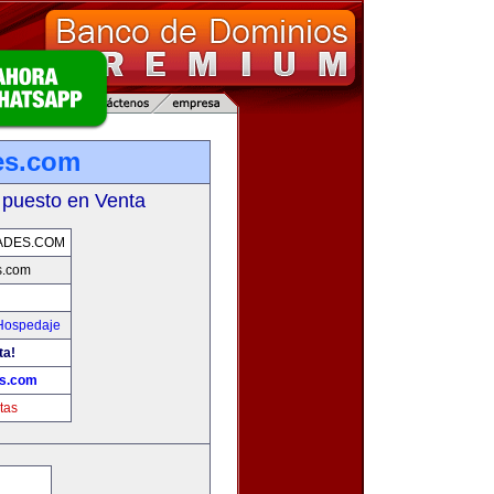
es.com
 puesto en Venta
ADES.COM
s.com
 Hospedaje
ta!
es.com
tas