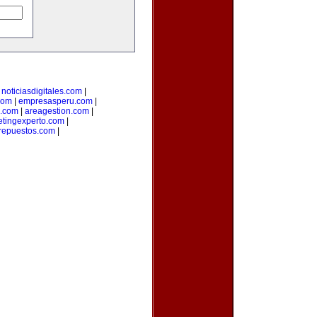
|
noticiasdigitales.com
|
com
|
empresasperu.com
|
.com
|
areagestion.com
|
tingexperto.com
|
repuestos.com
|