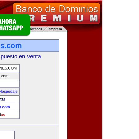
es.com
 puesto en Venta
ONES.COM
s.com
 Hospedaje
ta!
s.com
tas