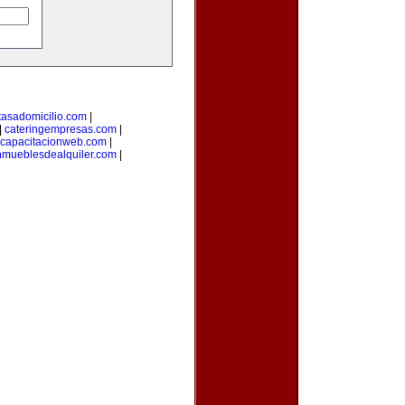
tasadomicilio.com
|
|
cateringempresas.com
|
capacitacionweb.com
|
nmueblesdealquiler.com
|