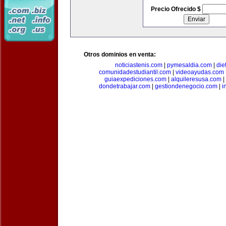
Precio Ofrecido $
Otros dominios en venta:
noticiastenis.com
|
pymesaldia.com
|
die
comunidadestudiantil.com
|
videoayudas.com
guiaexpediciones.com
|
alquileresusa.com
|
dondetrabajar.com
|
gestiondenegocio.com
|
i