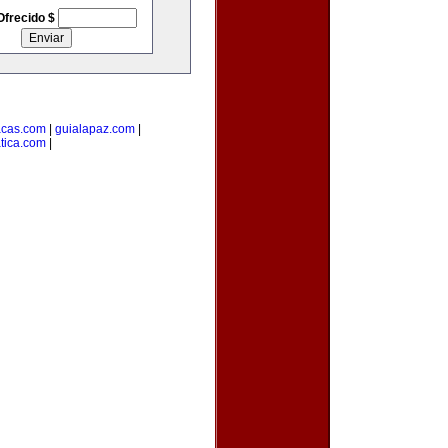
Ofrecido $
acas.com
|
guialapaz.com
|
tica.com
|