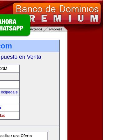
com
 puesto en Venta
COM
 Hospedaje
m
tas
ealizar una Oferta