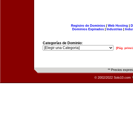
Registro de Dominios
|
Web Hosting
|
D
Dominios Expirados
|
Industrias
|
Indu
Categorías de Dominio:
[Pág. princi
** Precios expre
© 2002/2022 Solo10.com