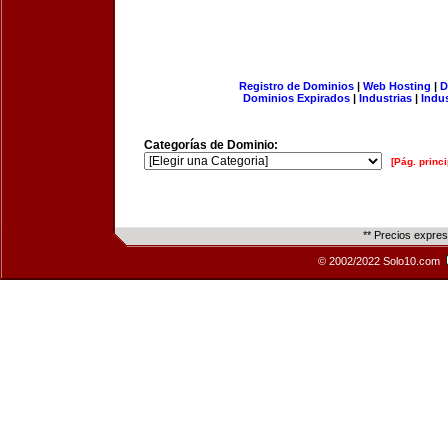
Registro de Dominios
|
Web Hosting
|
D
Dominios Expirados
|
Industrias
|
Indu
Categorías de Dominio:
[Pág. princi
** Precios expre
© 2002/2022 Solo10.com