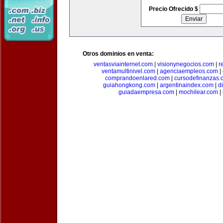
Precio Ofrecido $
Otros dominios en venta:
ventasviainternet.com
|
visionynegocios.com
|
r
ventamultinivel.com
|
agenciaempleos.com
|
comprandoenlared.com
|
cursodefinanzas.
guiahongkong.com
|
argentinaindex.com
|
d
guiadaempresa.com
|
mochilear.com
|