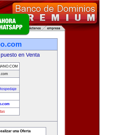
no.com
 puesto en Venta
IANO.COM
o.com
 Hospedaje
o.com
tas
ealizar una Oferta