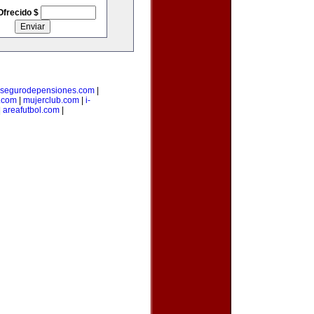
Ofrecido $
segurodepensiones.com
|
.com
|
mujerclub.com
|
i-
|
areafutbol.com
|