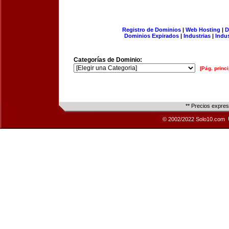
Registro de Dominios
|
Web Hosting
|
D
Dominios Expirados
|
Industrias
|
Indu
Categorías de Dominio:
[Pág. princi
** Precios expre
© 2002/2022 Solo10.com