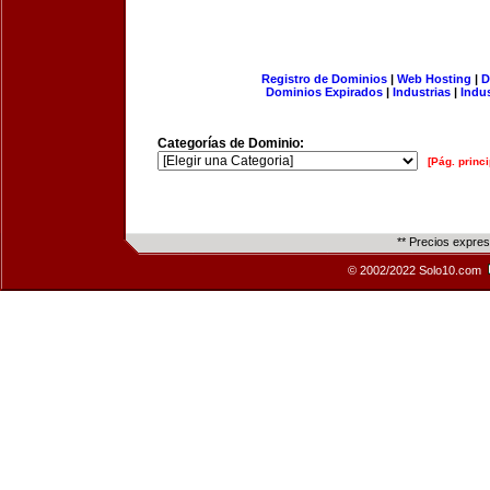
Registro de Dominios
|
Web Hosting
|
D
Dominios Expirados
|
Industrias
|
Indu
Categorías de Dominio:
[Pág. princi
** Precios expre
© 2002/2022 Solo10.com