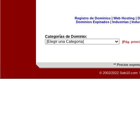
Registro de Dominios
|
Web Hosting
|
D
Dominios Expirados
|
Industrias
|
Indu
Categorías de Dominio:
[Pág. princi
** Precios expre
© 2002/2022 Solo10.com