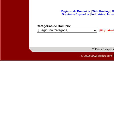
Registro de Dominios
|
Web Hosting
|
D
Dominios Expirados
|
Industrias
|
Indu
Categorías de Dominio:
[Pág. princi
** Precios expre
© 2002/2022 Solo10.com