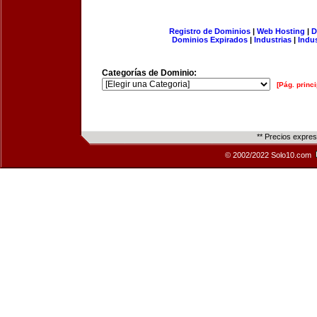
Registro de Dominios
|
Web Hosting
|
D
Dominios Expirados
|
Industrias
|
Indu
Categorías de Dominio:
[Pág. princi
** Precios expre
© 2002/2022 Solo10.com