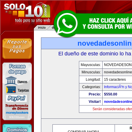
novedadesonli
El dueño de este dominio lo ha
Mayusculas:
NOVEDADESON
Minusculas:
novedadesonlin
Longitud:
15 caracteres
Categorias:
InformaciÃ³n y No
Precio:
$550.00
Visitar!
novedadesonlin
Serán consideradas ofer
R