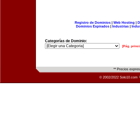
Registro de Dominios
|
Web Hosting
|
D
Dominios Expirados
|
Industrias
|
Indu
Categorías de Dominio:
[Pág. princi
** Precios expre
© 2002/2022 Solo10.com