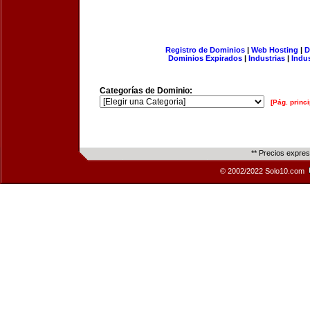
Registro de Dominios
|
Web Hosting
|
D
Dominios Expirados
|
Industrias
|
Indu
Categorías de Dominio:
[Pág. princi
** Precios expre
© 2002/2022 Solo10.com