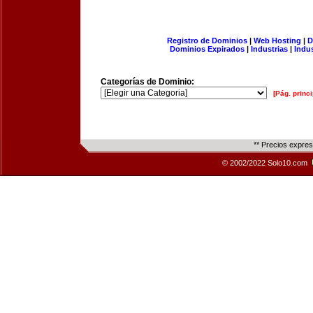
Registro de Dominios
|
Web Hosting
|
D
Dominios Expirados
|
Industrias
|
Indu
Categorías de Dominio:
[Pág. princi
** Precios expre
© 2002/2022 Solo10.com