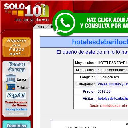
hotelesdebarilo
El dueño de este dominio lo ha
Mayusculas:
HOTELESDEBARI
Minusculas:
hotelesdebariloch
Longitud:
18 caracteres
Categorias:
Viajes,Turismo y H
Precio:
$397.00
Visitar!
hotelesdebariloch
Serán consideradas ofer
R