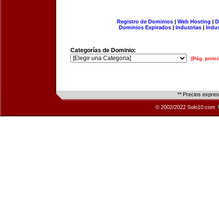
Registro de Dominios
|
Web Hosting
|
D
Dominios Expirados
|
Industrias
|
Indu
Categorías de Dominio:
[Pág. princi
** Precios expre
© 2002/2022 Solo10.com