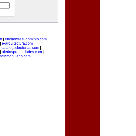
om
|
encuentresudominio.com
|
|
e-arquitectura.com
|
|
catalogodeofertas.com
|
|
ofertaspropiedades.com
|
oinmobiliario.com
|