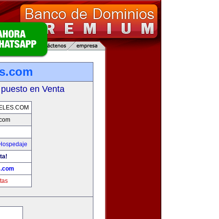
es.com
 puesto en Venta
ELES.COM
.com
 Hospedaje
ta!
s.com
tas