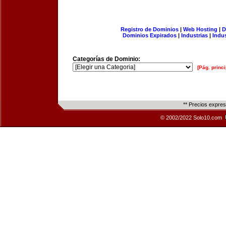
Registro de Dominios
|
Web Hosting
|
D
Dominios Expirados
|
Industrias
|
Indu
Categorías de Dominio:
[Pág. princi
** Precios expre
© 2002/2022 Solo10.com