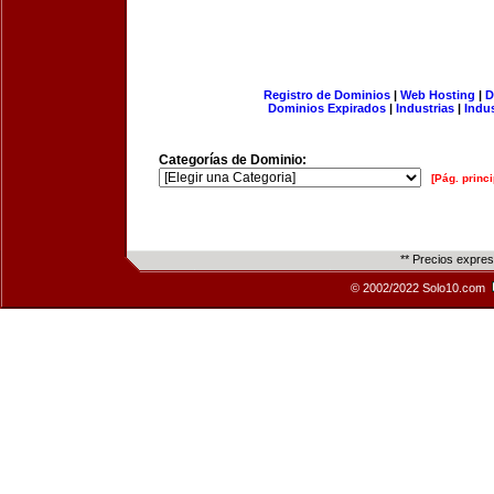
Registro de Dominios
|
Web Hosting
|
D
Dominios Expirados
|
Industrias
|
Indu
Categorías de Dominio:
[Pág. princi
** Precios expre
© 2002/2022 Solo10.com