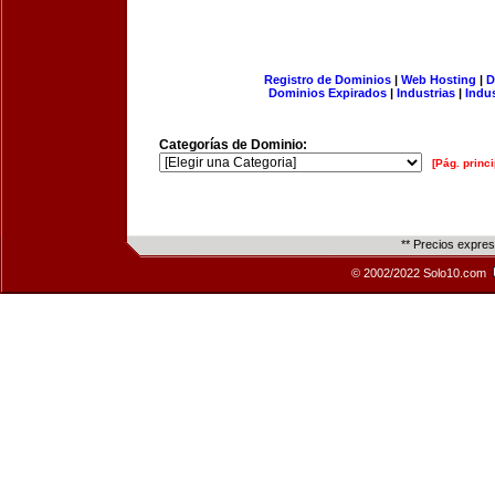
Registro de Dominios
|
Web Hosting
|
D
Dominios Expirados
|
Industrias
|
Indu
Categorías de Dominio:
[Pág. princi
** Precios expre
© 2002/2022 Solo10.com