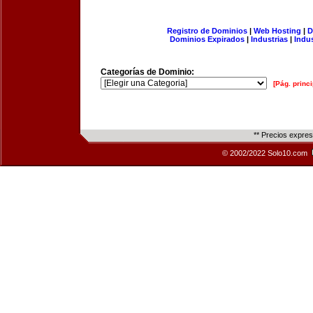
Registro de Dominios
|
Web Hosting
|
D
Dominios Expirados
|
Industrias
|
Indu
Categorías de Dominio:
[Pág. princi
** Precios expre
© 2002/2022 Solo10.com