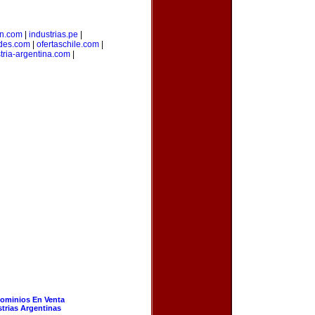
on.com
|
industrias.pe
|
des.com
|
ofertaschile.com
|
tria-argentina.com
|
ominios En Venta
strias Argentinas