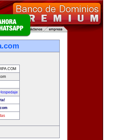
a.com
IPA.COM
.com
 Hospedaje
ta!
.com
tas