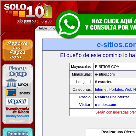
e-sitios.co
El dueño de este dominio lo ha
Mayusculas:
E-SITIOS.COM
Minusculas:
e-sitios.com
Longitud:
8 caracteres
Categorias:
Internet
,
Portales
,
Web Ho
Precio:
Realizar una oferta!
Visitar!
e-sitios.com
Serán consideradas ofer
Realizar una Oferta