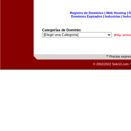
Registro de Dominios
|
Web Hosting
|
D
Dominios Expirados
|
Industrias
|
Indu
Categorías de Dominio:
[Pág. princi
** Precios expre
© 2002/2022 Solo10.com