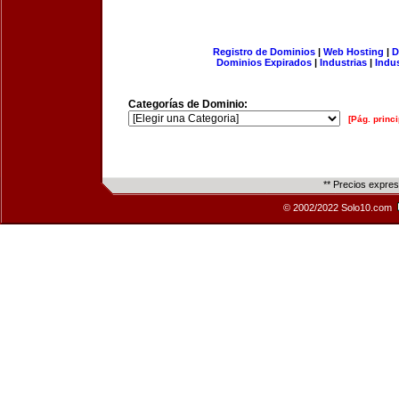
Registro de Dominios
|
Web Hosting
|
D
Dominios Expirados
|
Industrias
|
Indu
Categorías de Dominio:
[Pág. princi
** Precios expre
© 2002/2022 Solo10.com