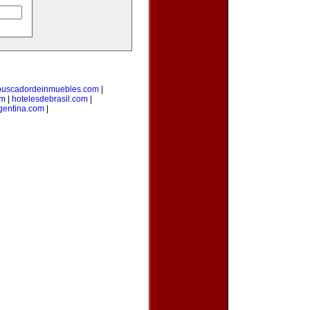
buscadordeinmuebles.com
|
om
|
hotelesdebrasil.com
|
gentina.com
|