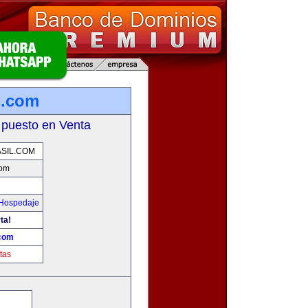
l.com
 puesto en Venta
SIL.COM
com
 Hospedaje
ta!
.com
tas