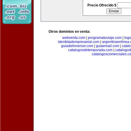
Precio Ofrecido $
Otros dominios en venta:
webventa.com
|
programatuviaje.com
|
log
identidadempresarial.com
|
argentinaenlinea
guiadelinversor.com
|
guiaemail.com
|
catal
catalogosdetemporada.com
|
catalogo
catalogoscomerciales.c