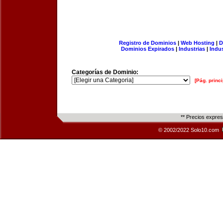
Registro de Dominios
|
Web Hosting
|
D
Dominios Expirados
|
Industrias
|
Indu
Categorías de Dominio:
[Pág. princi
** Precios expre
© 2002/2022 Solo10.com