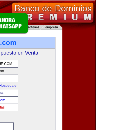
e.com
 puesto en Venta
JE.COM
com
 Hospedaje
ta!
com
tas