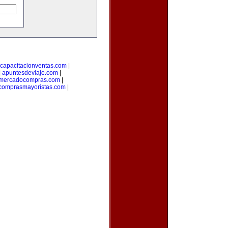
capacitacionventas.com
|
|
apuntesdeviaje.com
|
mercadocompras.com
|
comprasmayoristas.com
|