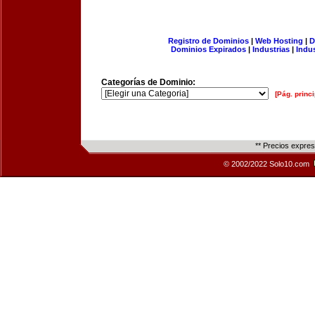
Registro de Dominios
|
Web Hosting
|
D
Dominios Expirados
|
Industrias
|
Indu
Categorías de Dominio:
[Pág. princi
** Precios expre
© 2002/2022 Solo10.com